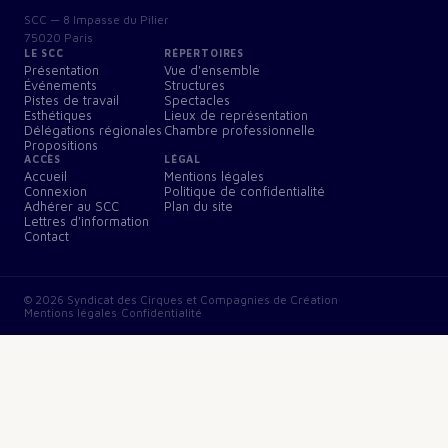
SCC — 8 Impasse du Pilier
75020 Paris
LE SCC
RÉPERTOIRES
Présentation
Vue d'ensemble
Événements
Structures
Pistes de travail
Spectacles
Esthétiques
Lieux de représentation
Délégations régionales
Chambre professionnelle
Propositions
ACCÈS
LÉGAL
Accueil
Mentions légales
Connexion
Politique de confidentialité
Adhérer au SCC
Plan du site
Lettres d'information
Contact
©
2026
Syndicat des Cirques et Compagnies de Création
·
Mentions légales
·
Confidentialité