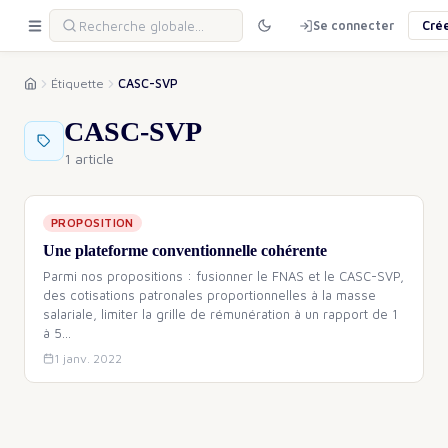
Se connecter
Cré
Étiquette
CASC-SVP
CASC-SVP
1 article
PROPOSITION
Une plateforme conventionnelle cohérente
Parmi nos propositions : fusionner le FNAS et le CASC-SVP,
des cotisations patronales proportionnelles à la masse
salariale, limiter la grille de rémunération à un rapport de 1
à 5
…
1 janv. 2022