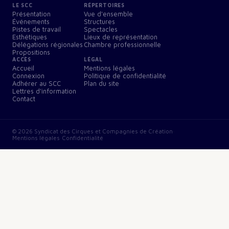
LE SCC
RÉPERTOIRES
Présentation
Vue d'ensemble
Événements
Structures
Pistes de travail
Spectacles
Esthétiques
Lieux de représentation
Délégations régionales
Chambre professionnelle
Propositions
ACCÈS
LÉGAL
Accueil
Mentions légales
Connexion
Politique de confidentialité
Adhérer au SCC
Plan du site
Lettres d'information
Contact
©
2026
Syndicat des Cirques et Compagnies de Création
·
Mentions légales
·
Confidentialité