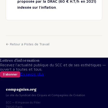
proposée par la DRAC (60 € H.T/h en 2021)
indexée sur l'inflation
.
← Retour à
Pistes de Travail
Lettres d'information
Recevez l'actualité publique du SCC et de ses esthétiques —
ouvert à toutes et tous.
En savoir plus
S'abonner
compagnies.org
Le site du Syndicat des Cirques et Compagnies de Création
SCC — 8 Impasse du Pilier
75020 Paris