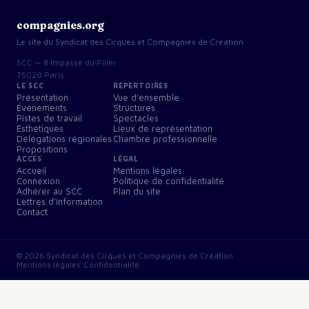
compagnies.org
Le site du Syndicat des Cirques et Compagnies de Création
SCC — 8 Impasse du Pilier
75020 Paris
LE SCC
RÉPERTOIRES
Présentation
Vue d'ensemble
Événements
Structures
Pistes de travail
Spectacles
Esthétiques
Lieux de représentation
Délégations régionales
Chambre professionnelle
Propositions
ACCÈS
LÉGAL
Accueil
Mentions légales
Connexion
Politique de confidentialité
Adhérer au SCC
Plan du site
Lettres d'information
Contact
©
2026
Syndicat des Cirques et Compagnies de Création
·
Mentions légales
·
Confidentialité