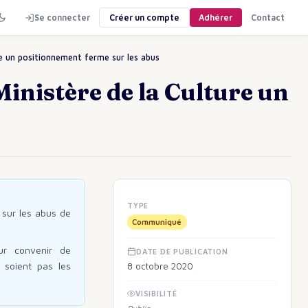
Se connecter
Créer un compte
Adhérer
Contact
e un positionnement ferme sur les abus
inistère de la Culture un
TYPE
 sur les abus de
Communiqué
ur convenir de
DATE DE PUBLICATION
 soient pas les
8 octobre 2020
VISIBILITÉ