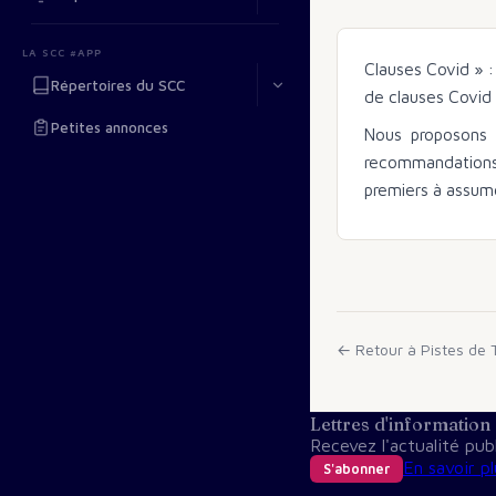
LA SCC #APP
Clauses Covid » :
Répertoires du SCC
de clauses Covid 
Petites annonces
Nous proposons a
recommandations 
premiers à assum
← Retour à
Pistes de T
Lettres d'information
Recevez l'actualité pu
En savoir pl
S'abonner