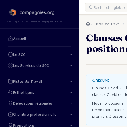
site du Syndicat des Cirques et Compagnies de Création
Pistes de Travail
P
Clauses 
Accueil
position
Le SCC
Les Services du SCC
RÉSUMÉ
Pistes de Travail
Clauses Covid » : 
Esthétiques
clauses Covid qui f
Nous proposons a
Délégations régionales
recommandations c
Chambre professionnelle
premiers à assumer
Propositions