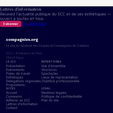
Lettres d'information
Recevez l'actualité publique du SCC et de ses esthétiques —
ouvert à toutes et tous.
En savoir plus
S'abonner
compagnies.org
Le site du Syndicat des Cirques et Compagnies de Création
SCC — 8 Impasse du Pilier
75020 Paris
LE SCC
RÉPERTOIRES
Présentation
Vue d'ensemble
Événements
Structures
Pistes de travail
Spectacles
Esthétiques
Lieux de représentation
Délégations régionales
Chambre professionnelle
Propositions
ACCÈS
LÉGAL
Accueil
Mentions légales
Connexion
Politique de confidentialité
Adhérer au SCC
Plan du site
Lettres d'information
Contact