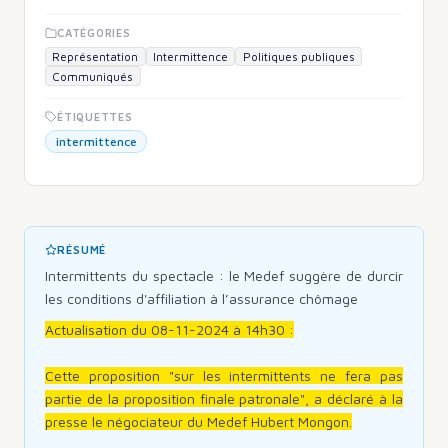
CATÉGORIES
Représentation
Intermittence
Politiques publiques
Communiqués
ÉTIQUETTES
intermittence
RÉSUMÉ
Intermittents du spectacle : le Medef suggère de durcir
les conditions d'affiliation à l’assurance chômage
Actualisation du 08-11-2024 à 14h30 :
Cette proposition "sur les intermittents ne fera pas
partie de la proposition finale patronale", a déclaré à la
presse le négociateur du Medef Hubert Mongon.