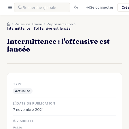
Se connecter
Cré
Pistes de Travail
Représentation
Intermittence : l'offensive est lancée
Intermittence : l'offensive est
lancée
TYPE
Actualité
DATE DE PUBLICATION
7 novembre 2024
VISIBILITÉ
Public