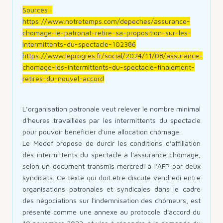
Sources :
https://www.notretemps.com/depeches/assurance-
chomage-le-patronat-retire-sa-proposition-sur-les-
intermittents-du-spectacle-102386
https://www.leprogres.fr/social/2024/11/08/assurance-
chomage-les-intermittents-du-spectacle-finalement-
retires-du-nouvel-accord
L’organisation patronale veut relever le nombre minimal
d'heures travaillées par les intermittents du spectacle
pour pouvoir bénéficier d'une allocation chômage.
Le Medef propose de durcir les conditions d'affiliation
des intermittents du spectacle à l'assurance chômage,
selon un document transmis mercredi à l'AFP par deux
syndicats. Ce texte qui doit être discuté vendredi entre
organisations patronales et syndicales dans le cadre
des négociations sur l'indemnisation des chômeurs, est
présenté comme une annexe au protocole d'accord du