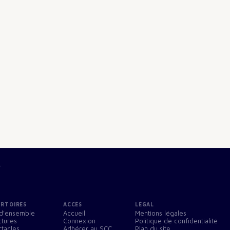
.
ERTOIRES
ACCÈS
LÉGAL
d'ensemble
Accueil
Mentions légales
ctures
Connexion
Politique de confidentialité
tacles
Adhérer au SCC
Plan du site