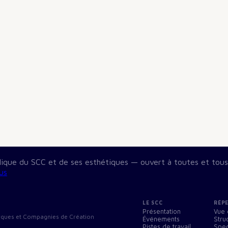
blique du SCC et de ses esthétiques — ouvert à toutes et tous
us
LE SCC
RÉP
Présentation
Vue 
Cirques et Compagnies de Création
Événements
Stru
Pistes de travail
Spec