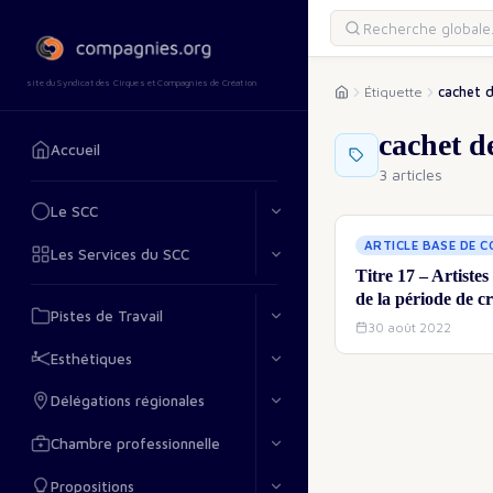
site du Syndicat des Cirques et Compagnies de Création
Étiquette
cachet d
cachet d
Accueil
3 articles
Le SCC
ARTICLE BASE DE 
Les Services du SCC
Titre 17 – Artistes
de la période de c
Pistes de Travail
30 août 2022
Esthétiques
Délégations régionales
Chambre professionnelle
Propositions