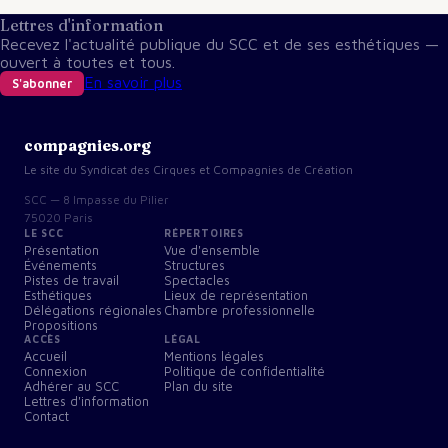
Lettres d'information
Recevez l'actualité publique du SCC et de ses esthétiques —
ouvert à toutes et tous.
En savoir plus
S'abonner
compagnies.org
Le site du Syndicat des Cirques et Compagnies de Création
SCC — 8 Impasse du Pilier
75020 Paris
LE SCC
RÉPERTOIRES
Présentation
Vue d'ensemble
Événements
Structures
Pistes de travail
Spectacles
Esthétiques
Lieux de représentation
Délégations régionales
Chambre professionnelle
Propositions
ACCÈS
LÉGAL
Accueil
Mentions légales
Connexion
Politique de confidentialité
Adhérer au SCC
Plan du site
Lettres d'information
Contact