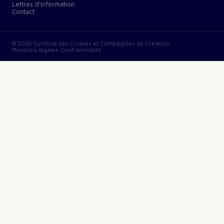
Lettres d'information
Contact
©
2026
Syndicat des Cirques et Compagnies de Création
·
Mentions légales
·
Confidentialité