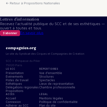
← Retour à
Propositions Nationales
Lettres d'information
Recevez l'actualité publique du SCC et de ses esthétiques —
ouvert à toutes et tous.
En savoir plus
S'abonner
compagnies.org
Le site du Syndicat des Cirques et Compagnies de Création
SCC — 8 Impasse du Pilier
75020 Paris
LE SCC
RÉPERTOIRES
Présentation
Vue d'ensemble
Événements
Structures
Pistes de travail
Spectacles
Esthétiques
Lieux de représentation
Délégations régionales
Chambre professionnelle
Propositions
ACCÈS
LÉGAL
Accueil
Mentions légales
Connexion
Politique de confidentialité
Adhérer au SCC
Plan du site