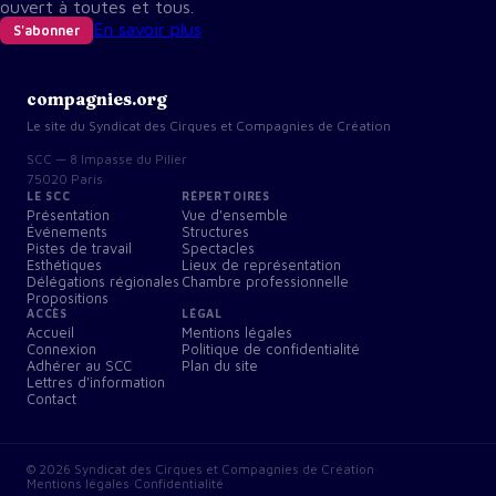
ouvert à toutes et tous.
En savoir plus
S'abonner
compagnies.org
Le site du Syndicat des Cirques et Compagnies de Création
SCC — 8 Impasse du Pilier
75020 Paris
LE SCC
RÉPERTOIRES
Présentation
Vue d'ensemble
Événements
Structures
Pistes de travail
Spectacles
Esthétiques
Lieux de représentation
Délégations régionales
Chambre professionnelle
Propositions
ACCÈS
LÉGAL
Accueil
Mentions légales
Connexion
Politique de confidentialité
Adhérer au SCC
Plan du site
Lettres d'information
Contact
©
2026
Syndicat des Cirques et Compagnies de Création
·
Mentions légales
·
Confidentialité