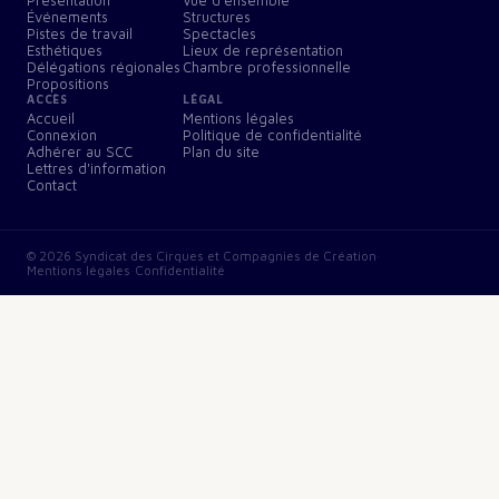
Présentation
Vue d'ensemble
Événements
Structures
Pistes de travail
Spectacles
Esthétiques
Lieux de représentation
Délégations régionales
Chambre professionnelle
Propositions
ACCÈS
LÉGAL
Accueil
Mentions légales
Connexion
Politique de confidentialité
Adhérer au SCC
Plan du site
Lettres d'information
Contact
©
2026
Syndicat des Cirques et Compagnies de Création
·
Mentions légales
·
Confidentialité