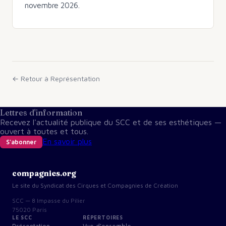
novembre 2026.
← Retour à
Représentation
Lettres d'information
Recevez l'actualité publique du SCC et de ses esthétiques —
ouvert à toutes et tous.
En savoir plus
S'abonner
compagnies.org
Le site du Syndicat des Cirques et Compagnies de Création
SCC — 8 Impasse du Pilier
75020 Paris
LE SCC
RÉPERTOIRES