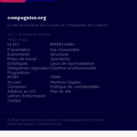
compagnies.org
Le site du Syndicat des Cirques et Compagnies de Création
SCC — 8 Impasse du Pilier
75020 Paris
LE SCC
RÉPERTOIRES
Présentation
Vue d'ensemble
Événements
Structures
Pistes de travail
Spectacles
Esthétiques
Lieux de représentation
Délégations régionales
Chambre professionnelle
Propositions
ACCÈS
LÉGAL
Accueil
Mentions légales
Connexion
Politique de confidentialité
Adhérer au SCC
Plan du site
Lettres d'information
Contact
©
2026
Syndicat des Cirques et Compagnies de Création
·
Mentions légales
·
Confidentialité