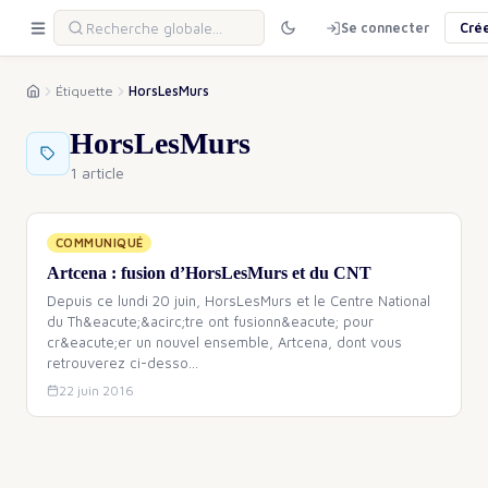
Se connecter
Cré
Étiquette
HorsLesMurs
HorsLesMurs
1 article
COMMUNIQUÉ
Artcena : fusion d’HorsLesMurs et du CNT
Depuis ce lundi 20 juin, HorsLesMurs et le Centre National
du Th&eacute;&acirc;tre ont fusionn&eacute; pour
cr&eacute;er un nouvel ensemble, Artcena, dont vous
retrouverez ci-desso
…
22 juin 2016