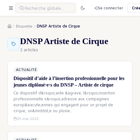
Se connecter
Cré
Étiquette
DNSP Artiste de Cirque
DNSP Artiste de Cirque
2 articles
ACTUALITÉ
Dispositif d’aide à l’insertion professionnelle pour les
jeunes diplômé·e·s du DNSP – Artiste de cirque
Ce dispositif d&rsquo;aide &agrave; l&rsquo;insertion
professionnelle s&rsquo;adresse aux compagnies
europ&eacute;ennes qui engagent pour un projet de
cirque, un&middot;e ou plusie
…
25 mai 2022
ACTUALITÉ