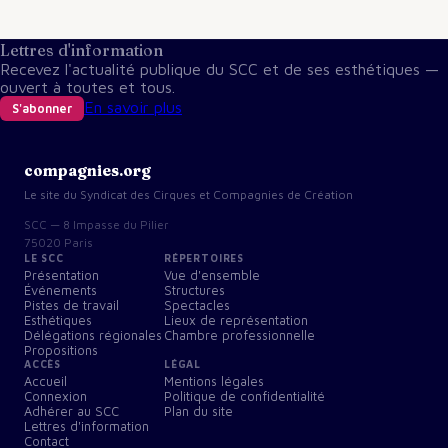
Lettres d'information
Recevez l'actualité publique du SCC et de ses esthétiques —
ouvert à toutes et tous.
En savoir plus
S'abonner
compagnies.org
Le site du Syndicat des Cirques et Compagnies de Création
SCC — 8 Impasse du Pilier
75020 Paris
LE SCC
RÉPERTOIRES
Présentation
Vue d'ensemble
Événements
Structures
Pistes de travail
Spectacles
Esthétiques
Lieux de représentation
Délégations régionales
Chambre professionnelle
Propositions
ACCÈS
LÉGAL
Accueil
Mentions légales
Connexion
Politique de confidentialité
Adhérer au SCC
Plan du site
Lettres d'information
Contact