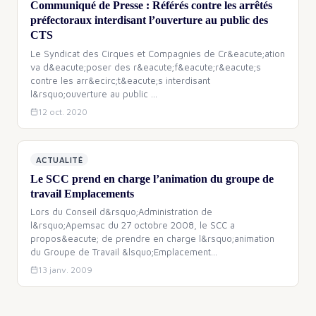
Communiqué de Presse : Référés contre les arrêtés
préfectoraux interdisant l’ouverture au public des
CTS
Le Syndicat des Cirques et Compagnies de Cr&eacute;ation
va d&eacute;poser des r&eacute;f&eacute;r&eacute;s
contre les arr&ecirc;t&eacute;s interdisant
l&rsquo;ouverture au public
…
12 oct. 2020
ACTUALITÉ
Le SCC prend en charge l’animation du groupe de
travail Emplacements
Lors du Conseil d&rsquo;Administration de
l&rsquo;Apemsac du 27 octobre 2008, le SCC a
propos&eacute; de prendre en charge l&rsquo;animation
du Groupe de Travail &lsquo;Emplacement
…
13 janv. 2009