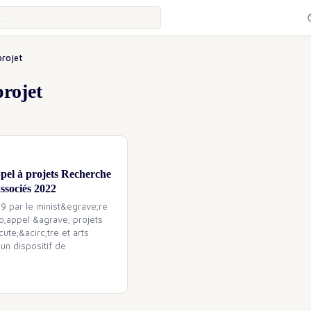
projet
projet
pel à projets Recherche
associés 2022
9 par le minist&egrave;re
uo;appel &agrave; projets
te;&acirc;tre et arts
un dispositif de