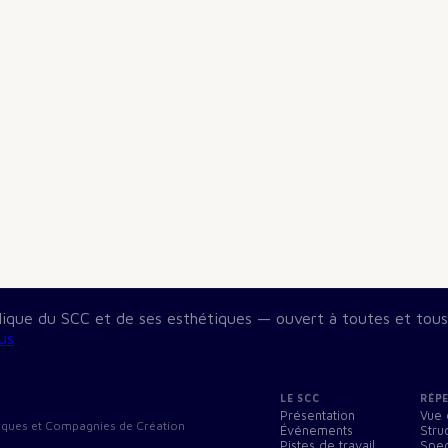
blique du SCC et de ses esthétiques — ouvert à toutes et tous
us
LE SCC
RÉP
Présentation
Vue 
Cirques et Compagnies de Création
Événements
Stru
Pistes de travail
Spec