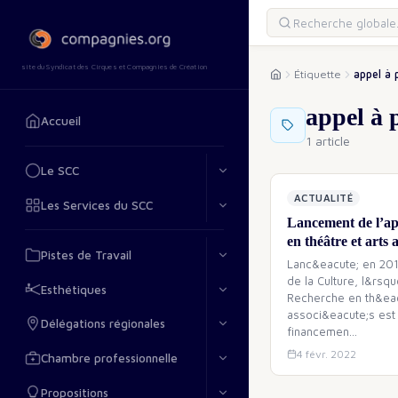
site du Syndicat des Cirques et Compagnies de Création
Étiquette
appel à 
appel à 
Accueil
1 article
Le SCC
ACTUALITÉ
Les Services du SCC
Lancement de l’ap
en théâtre et arts 
Pistes de Travail
Lanc&eacute; en 201
de la Culture, l&rsq
Esthétiques
Recherche en th&eacu
associ&eacute;s est 
Délégations régionales
financemen
…
4 févr. 2022
Chambre professionnelle
Propositions