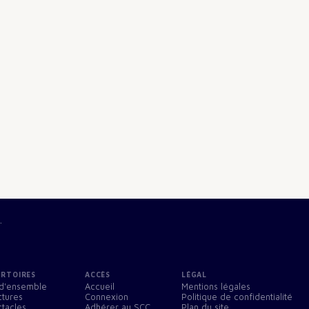
.
ERTOIRES
ACCÈS
LÉGAL
d'ensemble
Accueil
Mentions légales
ctures
Connexion
Politique de confidentialité
tacles
Adhérer au SCC
Plan du site