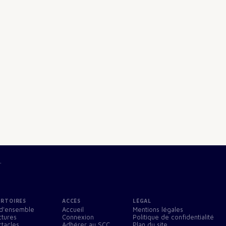
.
ERTOIRES
ACCÈS
LÉGAL
d'ensemble
Accueil
Mentions légales
ctures
Connexion
Politique de confidentialité
tacles
Adhérer au SCC
Plan du site