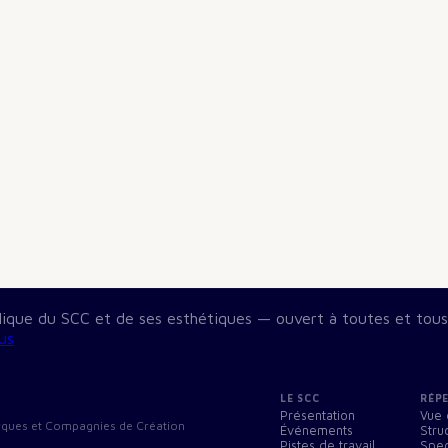
blique du SCC et de ses esthétiques — ouvert à toutes et tous
us
LE SCC
RÉP
Présentation
Vue 
Cirques et Compagnies de Création
Événements
Stru
Pistes de travail
Spec