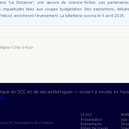
era "La Distance", une œuvre de science-fiction. Les partenaires
es inquiétudes liées aux coupes budgétaires. Des expositions, déb
Pelicot, enrichiront l’événement. La billetterie ouvrira le 5 avril 2025.
Alpes-Côte d'Azur
blique du SCC et de ses esthétiques — ouvert à toutes et tous
us
LE SCC
RÉP
Présentation
Vue 
Cirques et Compagnies de Création
Événements
Stru
Pistes de travail
Spec