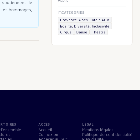
Public
 soutiennent le
ats et hommages,
CATÉGORIES
Provence-Alpes-Côte d'Azur
Egalité, Diversité, Inclusivité
Cirque
Danse
Théâtre
.
ERTOIRES
ACCÈS
LÉGAL
d'ensemble
Accueil
Mentions légales
ctures
Connexion
Politique de confidentialité
tacles
Adhérer au SCC
Plan du site