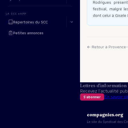
Rodrigues présent
festival, malgré l
LA SCC #APP
dont celui à Gisèle 
Répertoires du SCC
Petites annonces
← Retour à
Provence-
Lettres d'information
Recevez l'actualité pu
En savoir pl
S'abonner
compagnies.org
Le site du Syndicat des 