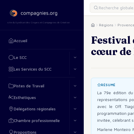
site du Syndicat des Cirques et Compagnies de Création
Régions
Provence
Festival
Accueil
cœur de 
Le SCC
Les Services du SCC
RÉSUMÉ
Pistes de Travail
La 79e édition du
Esthétiques
représentations po
avec le Off. Tiag
Délégations régionales
programmation parit
invitée, célébrant s
Chambre professionnelle
Marlene Monteiro Fr
Propositions