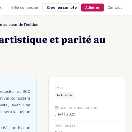
Se connecter
Créer un compte
Adhérer
Contact
té au cœur de l'édition
artistique et parité au
TYPE
ectacles et 300
Actualité
tival coïncidera
osité, avec une
DATE DE PUBLICATION
be sera la langue
5 avril 2025
VISIBILITÉ
uits", tandis que