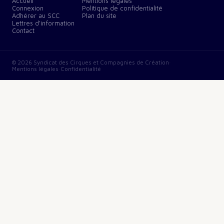
Accueil
Mentions légales
Connexion
Politique de confidentialité
Adhérer au SCC
Plan du site
Lettres d'information
Contact
©
2026
Syndicat des Cirques et Compagnies de Création
·
Mentions légales
·
Confidentialité