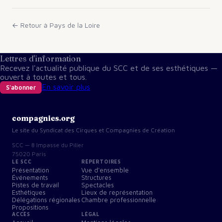
← Retour à
Pays de la Loire
Lettres d'information
Recevez l'actualité publique du SCC et de ses esthétiques —
ouvert à toutes et tous.
En savoir plus
S'abonner
compagnies.org
Le site du Syndicat des Cirques et Compagnies de Création
SCC — 8 Impasse du Pilier
75020 Paris
LE SCC
RÉPERTOIRES
Présentation
Vue d'ensemble
Événements
Structures
Pistes de travail
Spectacles
Esthétiques
Lieux de représentation
Délégations régionales
Chambre professionnelle
Propositions
ACCÈS
LÉGAL